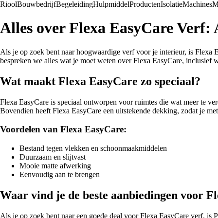
Riool
Bouwbedrijf
Begeleiding
Hulpmiddel
Producten
Isolatie
Machines
M
Alles over Flexa EasyCare Verf:
Als je op zoek bent naar hoogwaardige verf voor je interieur, is Flexa
bespreken we alles wat je moet weten over Flexa EasyCare, inclusief w
Wat maakt Flexa EasyCare zo speciaal?
Flexa EasyCare is speciaal ontworpen voor ruimtes die wat meer te ver
Bovendien heeft Flexa EasyCare een uitstekende dekking, zodat je met 
Voordelen van Flexa EasyCare:
Bestand tegen vlekken en schoonmaakmiddelen
Duurzaam en slijtvast
Mooie matte afwerking
Eenvoudig aan te brengen
Waar vind je de beste aanbiedingen voor F
Als je op zoek bent naar een goede deal voor Flexa EasyCare verf, is 