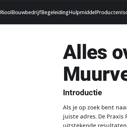
Riool
Bouwbedrijf
Begeleiding
Hulpmiddel
Producten
Is
Alles o
Muurve
Introductie
Als je op zoek bent na
juiste adres. De Praxis
uitstekende resultaten.