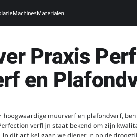
olatie
Machines
Materialen
ver Praxis Per
rf en Plafondv
ar hoogwaardige muurverf en plafondverf, ben j
 Perfection verflijn staat bekend om zijn kwali
 In dit artikel gaan we dieper in op de droogt