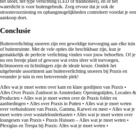
het snoer, het type verlichting (LED of traditioneel), en of het
waterdicht is voor buitengebruik. Zorg ervoor dat je ook de
stroomvoorziening en ophangmogelijkheden controleert voordat je een
aankoop doet.
Conclusie
Buitenverlichting snoeren zijn een geweldige toevoeging aan elke tuin
of buitenruimte. Met de vele opties die beschikbaar zijn, kun je
gemakkelijk de perfecte verlichting vinden voor jouw behoeften. Of je
nu een feestje plant of gewoon wat extra sfeer wilt toevoegen,
lichtsnoeren en lichtslingers zijn de ideale keuze. Ontdek het
uitgebreide assortiment aan buitenverlichting snoeren bij Praxis en
verander je tuin in een betoverende plek!
Alles wat je moet weten over kant en klare gordijnen van Praxis
•
Alles Over Praxis Zuidoost in Amsterdam: Openingstijden, Locaties &
Producten
•
Alles wat je moet weten over de Praxis folder en
aanbiedingen
•
Alles over Praxis in Putten
•
Alles wat je moet weten
over verhuisdozen van Praxis, Gamma, Karwei en meer
•
Alles wat je
moet weten over wastafelonderkasten
•
Alles wat je moet weten over
loungesets van Praxis
•
Praxis Huissen – Alles wat je moet weten
•
Plexiglas en Trespa bij Praxis: Alles wat je moet weten
•