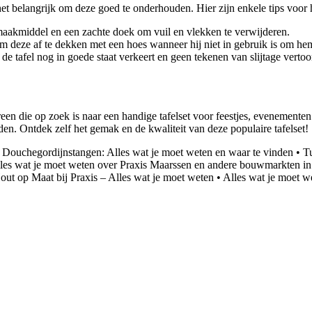
s het belangrijk om deze goed te onderhouden. Hier zijn enkele tips voor
aakmiddel en een zachte doek om vuil en vlekken te verwijderen.
en om deze af te dekken met een hoes wanneer hij niet in gebruik is om 
de tafel nog in goede staat verkeert en geen tekenen van slijtage vertoo
een die op zoek is naar een handige tafelset voor feestjes, evenemente
den. Ontdek zelf het gemak en de kwaliteit van deze populaire tafelset!
•
Douchegordijnstangen: Alles wat je moet weten en waar te vinden
•
Tu
les wat je moet weten over Praxis Maarssen en andere bouwmarkten in
out op Maat bij Praxis – Alles wat je moet weten
•
Alles wat je moet we