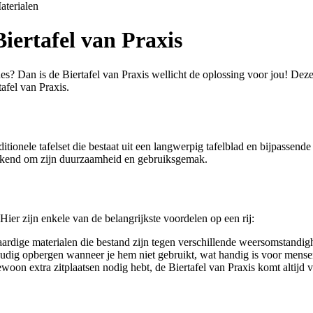
aterialen
Biertafel van Praxis
s? Dan is de Biertafel van Praxis wellicht de oplossing voor jou! Deze s
tafel van Praxis.
itionele tafelset die bestaat uit een langwerpig tafelblad en bijpassend
 bekend om zijn duurzaamheid en gebruiksgemak.
Hier zijn enkele van de belangrijkste voordelen op een rij:
rdige materialen die bestand zijn tegen verschillende weersomstandigh
oudig opbergen wanneer je hem niet gebruikt, wat handig is voor mense
woon extra zitplaatsen nodig hebt, de Biertafel van Praxis komt altijd 