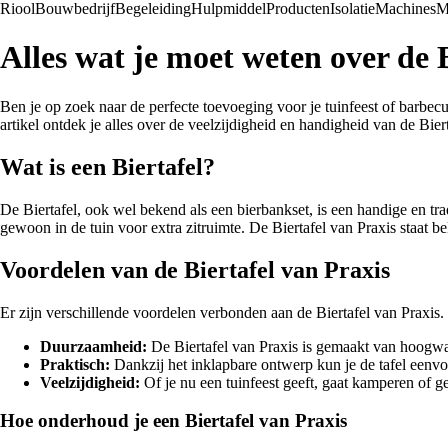
Riool
Bouwbedrijf
Begeleiding
Hulpmiddel
Producten
Isolatie
Machines
M
Alles wat je moet weten over de 
Ben je op zoek naar de perfecte toevoeging voor je tuinfeest of barbecue
artikel ontdek je alles over de veelzijdigheid en handigheid van de Bier
Wat is een Biertafel?
De Biertafel, ook wel bekend als een bierbankset, is een handige en trad
gewoon in de tuin voor extra zitruimte. De Biertafel van Praxis staat
Voordelen van de Biertafel van Praxis
Er zijn verschillende voordelen verbonden aan de Biertafel van Praxis. 
Duurzaamheid:
De Biertafel van Praxis is gemaakt van hoogwaa
Praktisch:
Dankzij het inklapbare ontwerp kun je de tafel eenv
Veelzijdigheid:
Of je nu een tuinfeest geeft, gaat kamperen of ge
Hoe onderhoud je een Biertafel van Praxis