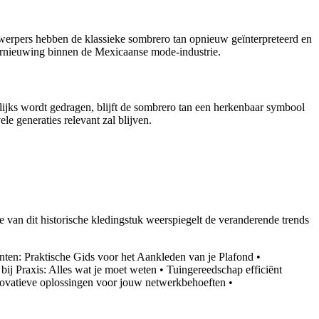
twerpers hebben de klassieke sombrero tan opnieuw geïnterpreteerd en
ernieuwing binnen de Mexicaanse mode-industrie.
elijks wordt gedragen, blijft de sombrero tan een herkenbaar symbool
e generaties relevant zal blijven.
e van dit historische kledingstuk weerspiegelt de veranderende trends
linten: Praktische Gids voor het Aankleden van je Plafond
•
bij Praxis: Alles wat je moet weten
•
Tuingereedschap efficiënt
novatieve oplossingen voor jouw netwerkbehoeften
•