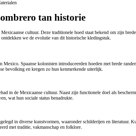
aterialen
sombrero tan historie
de Mexicaanse cultuur. Deze traditionele hoed staat bekend om zijn bre
n ontdekken we de evolutie van dit historische kledingstuk.
 in Mexico. Spaanse kolonisten introduceerden hoeden met brede randen
se bevolking en kregen zo hun kenmerkende uiterlijk.
ehad in de Mexicaanse cultuur. Naast zijn functionele doel als besche
en, wat hun sociale status benadrukte.
gelegd in diverse kunstvormen, waaronder schilderijen en literatuur. K
eerd met traditie, vakmanschap en folklore.