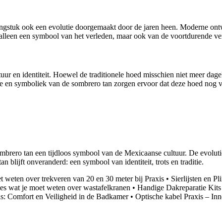
edingstuk ook een evolutie doorgemaakt door de jaren heen. Moderne on
 alleen een symbool van het verleden, maar ook van de voortdurende v
uur en identiteit. Hoewel de traditionele hoed misschien niet meer dag
e en symboliek van de sombrero tan zorgen ervoor dat deze hoed nog vel
sombrero tan een tijdloos symbool van de Mexicaanse cultuur. De evoluti
blijft onveranderd: een symbool van identiteit, trots en traditie.
t weten over trekveren van 20 en 30 meter bij Praxis
•
Sierlijsten en P
es wat je moet weten over wastafelkranen
•
Handige Dakreparatie Kits 
s: Comfort en Veiligheid in de Badkamer
•
Optische kabel Praxis – In