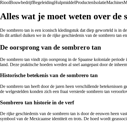
Riool
Bouwbedrijf
Begeleiding
Hulpmiddel
Producten
Isolatie
Machines
M
Alles wat je moet weten over de 
De sombrero tan is een iconisch kledingstuk dat diep geworteld is in 
In dit artikel duiken we in de rijke geschiedenis van de sombrero tan e
De oorsprong van de sombrero tan
De sombrero tan vindt zijn oorsprong in de Spaanse koloniale periode
land. Deze praktische hoeden werden al snel aangepast door de inheem
Historische betekenis van de sombrero tan
De sombrero tan heeft door de jaren heen verschillende betekenissen g
de welgestelden konden zich een fraai versierde sombrero tan veroorlov
Sombrero tan historie in de verf
De rijke geschiedenis van de sombrero tan is door de eeuwen heen vast
symbool van de Mexicaanse identiteit en trots. De hoed wordt geassoci