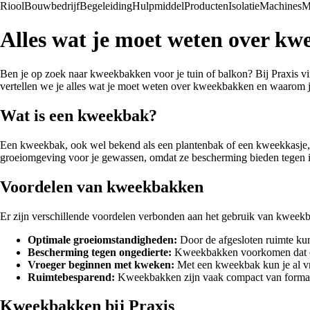
Riool
Bouwbedrijf
Begeleiding
Hulpmiddel
Producten
Isolatie
Machines
M
Alles wat je moet weten over kw
Ben je op zoek naar kweekbakken voor je tuin of balkon? Bij Praxis vi
vertellen we je alles wat je moet weten over kweekbakken en waarom je 
Wat is een kweekbak?
Een kweekbak, ook wel bekend als een plantenbak of een kweekkasje, is
groeiomgeving voor je gewassen, omdat ze bescherming bieden tegen in
Voordelen van kweekbakken
Er zijn verschillende voordelen verbonden aan het gebruik van kweekba
Optimale groeiomstandigheden:
Door de afgesloten ruimte kunn
Bescherming tegen ongedierte:
Kweekbakken voorkomen dat ong
Vroeger beginnen met kweken:
Met een kweekbak kun je al vr
Ruimtebesparend:
Kweekbakken zijn vaak compact van formaat 
Kweekbakken bij Praxis