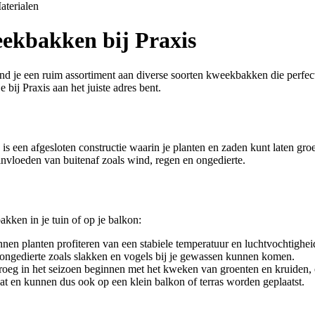
aterialen
eekbakken bij Praxis
nd je een ruim assortiment aan diverse soorten kweekbakken die perfect
bij Praxis aan het juiste adres bent.
 een afgesloten constructie waarin je planten en zaden kunt laten gro
vloeden van buitenaf zoals wind, regen en ongedierte.
kken in je tuin of op je balkon:
en planten profiteren van een stabiele temperatuur en luchtvochtigheid
edierte zoals slakken en vogels bij je gewassen kunnen komen.
oeg in het seizoen beginnen met het kweken van groenten en kruiden, 
en kunnen dus ook op een klein balkon of terras worden geplaatst.