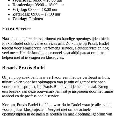
Woensdag:
08:00 – 18:00 uur
Donderdag:
08:00 – 18:00 uur
Vrijdag:
08:00 – 18:00 uur
Zaterdag:
09:00 – 17:00 uur
Zondag:
Gesloten
Extra Service
Naast het uitgebreide assortiment en handige openingstijden biedt
Praxis Budel ook diverse services aan. Zo kun je bij Praxis Budel
terecht voor zaagservice, verf-meng service, sleutelservice en nog
veel meer. Het deskundige personeel staat altijd paraat om je te
helpen met al je vragen en klusadvies.
Bezoek Praxis Budel
Of je nu op zoek bent naar verf voor een nieuwe verfbeurt in huis,
tuinartikelen voor het opknappen van je tuin of gereedschappen
voor een klusproject, bij Praxis Budel vind je het allemaal. Breng
een bezoek aan deze bouwmarkt en laat je inspireren door het ruime
aanbod en de professionele service.
Kortom, Praxis Budel is dé bouwmarkt in Budel waar je alles vindt
voor al jouw klusprojecten. Vergeet niet om de actuele
openingstijden in de gaten te houden en maak optimaal gebruik van