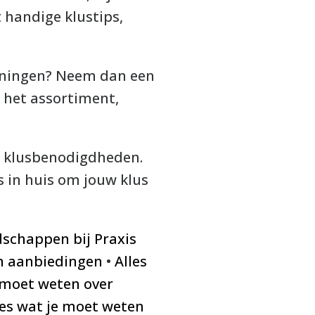
 handige klustips,
geningen? Neem dan een
r het assortiment,
uw klusbenodigdheden.
es in huis om jouw klus
dschappen bij Praxis
en aanbiedingen
•
Alles
e moet weten over
les wat je moet weten