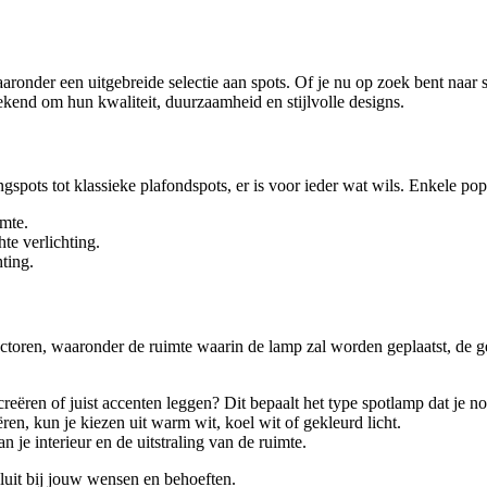
aaronder een uitgebreide selectie aan spots. Of je nu op zoek bent naar 
ekend om hun kwaliteit, duurzaamheid en stijlvolle designs.
pots tot klassieke plafondspots, er is voor ieder wat wils. Enkele popu
imte.
hte verlichting.
ting.
actoren, waaronder de ruimte waarin de lamp zal worden geplaatst, de ge
creëren of juist accenten leggen? Dit bepaalt het type spotlamp dat je no
ëren, kun je kiezen uit warm wit, koel wit of gekleurd licht.
an je interieur en de uitstraling van de ruimte.
sluit bij jouw wensen en behoeften.