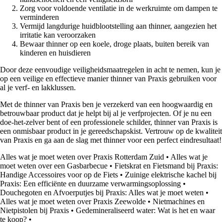
Zorg voor voldoende ventilatie in de werkruimte om dampen te
verminderen
Vermijd langdurige huidblootstelling aan thinner, aangezien het
irritatie kan veroorzaken
Bewaar thinner op een koele, droge plaats, buiten bereik van
kinderen en huisdieren
Door deze eenvoudige veiligheidsmaatregelen in acht te nemen, kun je
op een veilige en effectieve manier thinner van Praxis gebruiken voor
al je verf- en lakklussen.
Met de thinner van Praxis ben je verzekerd van een hoogwaardig en
betrouwbaar product dat je helpt bij al je verfprojecten. Of je nu een
doe-het-zelver bent of een professionele schilder, thinner van Praxis is
een onmisbaar product in je gereedschapskist. Vertrouw op de kwaliteit
van Praxis en ga aan de slag met thinner voor een perfect eindresultaat!
Alles wat je moet weten over Praxis Rotterdam Zuid
•
Alles wat je
moet weten over een Gasbarbecue
•
Fietskrat en Fietsmand bij Praxis:
Handige Accessoires voor op de Fiets
•
Zuinige elektrische kachel bij
Praxis: Een efficiënte en duurzame verwarmingsoplossing
•
Douchegoten en Afvoerputjes bij Praxis: Alles wat je moet weten
•
Alles wat je moet weten over Praxis Zeewolde
•
Nietmachines en
Nietpistolen bij Praxis
•
Gedemineraliseerd water: Wat is het en waar
te koop?
•