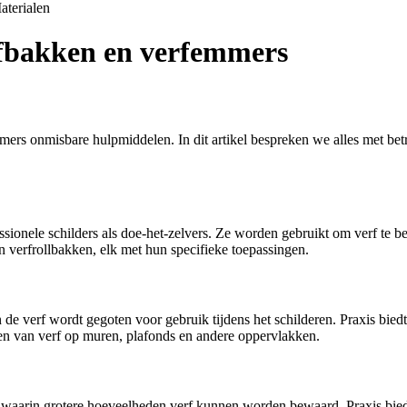
aterialen
rfbakken en verfemmers
ers onmisbare hulpmiddelen. In dit artikel bespreken we alles met bet
ssionele schilders als doe-het-zelvers. Ze worden gebruikt om verf te 
en verfrollbakken, elk met hun specifieke toepassingen.
de verf wordt gegoten voor gebruik tijdens het schilderen. Praxis bie
ngen van verf op muren, plafonds en andere oppervlakken.
waarin grotere hoeveelheden verf kunnen worden bewaard. Praxis biedt