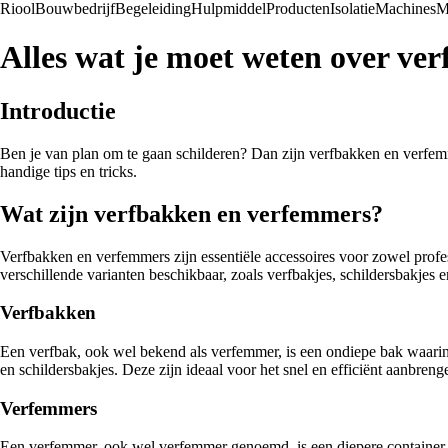
Riool
Bouwbedrijf
Begeleiding
Hulpmiddel
Producten
Isolatie
Machines
M
Alles wat je moet weten over ve
Introductie
Ben je van plan om te gaan schilderen? Dan zijn verfbakken en verfemm
handige tips en tricks.
Wat zijn verfbakken en verfemmers?
Verfbakken en verfemmers zijn essentiële accessoires voor zowel profe
verschillende varianten beschikbaar, zoals verfbakjes, schildersbakjes 
Verfbakken
Een verfbak, ook wel bekend als verfemmer, is een ondiepe bak waarin 
en schildersbakjes. Deze zijn ideaal voor het snel en efficiënt aanbre
Verfemmers
Een verfemmer, ook wel verfemmer genoemd, is een diepere container 