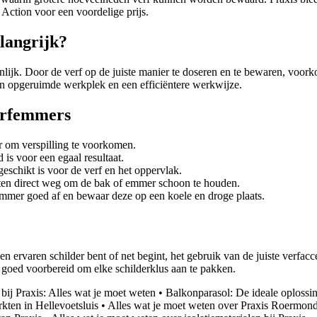
 Action voor een voordelige prijs.
langrijk?
jk. Door de verf op de juiste manier te doseren en te bewaren, voorkom
n opgeruimde werkplek en een efficiëntere werkwijze.
verfemmers
er om verspilling te voorkomen.
is voor een egaal resultaat.
geschikt is voor de verf en het oppervlak.
ten direct weg om de bak of emmer schoon te houden.
emmer goed af en bewaar deze op een koele en droge plaats.
 ervaren schilder bent of net begint, het gebruik van de juiste verfacce
 goed voorbereid om elke schilderklus aan te pakken.
bij Praxis: Alles wat je moet weten
•
Balkonparasol: De ideale oplossi
ten in Hellevoetsluis
•
Alles wat je moet weten over Praxis Roermond