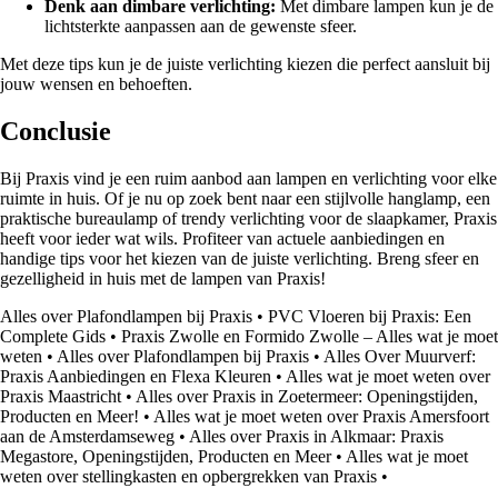
Denk aan dimbare verlichting:
Met dimbare lampen kun je de
lichtsterkte aanpassen aan de gewenste sfeer.
Met deze tips kun je de juiste verlichting kiezen die perfect aansluit bij
jouw wensen en behoeften.
Conclusie
Bij Praxis vind je een ruim aanbod aan lampen en verlichting voor elke
ruimte in huis. Of je nu op zoek bent naar een stijlvolle hanglamp, een
praktische bureaulamp of trendy verlichting voor de slaapkamer, Praxis
heeft voor ieder wat wils. Profiteer van actuele aanbiedingen en
handige tips voor het kiezen van de juiste verlichting. Breng sfeer en
gezelligheid in huis met de lampen van Praxis!
Alles over Plafondlampen bij Praxis
•
PVC Vloeren bij Praxis: Een
Complete Gids
•
Praxis Zwolle en Formido Zwolle – Alles wat je moet
weten
•
Alles over Plafondlampen bij Praxis
•
Alles Over Muurverf:
Praxis Aanbiedingen en Flexa Kleuren
•
Alles wat je moet weten over
Praxis Maastricht
•
Alles over Praxis in Zoetermeer: Openingstijden,
Producten en Meer!
•
Alles wat je moet weten over Praxis Amersfoort
aan de Amsterdamseweg
•
Alles over Praxis in Alkmaar: Praxis
Megastore, Openingstijden, Producten en Meer
•
Alles wat je moet
weten over stellingkasten en opbergrekken van Praxis
•