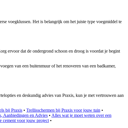
rse voegklussen. Het is belangrijk om het juiste type voegmiddel te
Zorg ervoor dat de ondergrond schoon en droog is voordat je begint
et voegen van een buitenmuur of het renoveren van een badkamer,
telopties en deskundig advies van Praxis, kun je met vertrouwen aan
s bij Praxis
•
Trellisschermen bij Praxis voor jouw tuin
•
es, Aanbiedingen en Advies
•
Alles wat je moet weten over een
ste cement voor jouw project
•