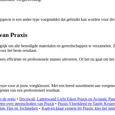
specie is een ander type voegmiddel dat gebruikt kan worden voor dive
van Praxis
angrijk om alle benodigde materialen en gereedschappen te verzamelen. 
or het beste resultaat.
een efficiënte en professionele manier uitvoeren. Of het nu gaat om h
keuze voor al jouw voegklussen. Met een breed assortiment aan voegmor
eniet van een professioneel resultaat.
n de regio
•
Decowall, Lattenwand Licht Eiken Praxis en Acoustic Panel
ten over steenschotten van Praxis
•
Praxis Vloerkleed en Tapijt: Keuz
ige Tips en Technieken
•
Kant-en-klaar cement bij Praxis: kies het jui