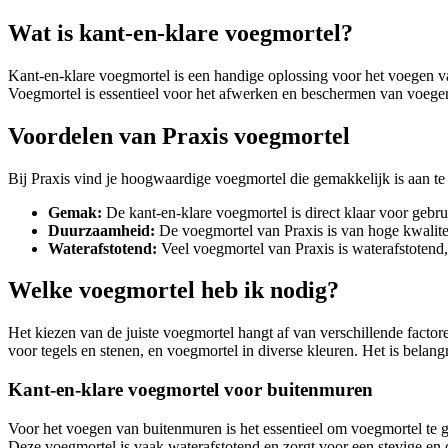
Wat is kant-en-klare voegmortel?
Kant-en-klare voegmortel is een handige oplossing voor het voegen van
Voegmortel is essentieel voor het afwerken en beschermen van voegen 
Voordelen van Praxis voegmortel
Bij Praxis vind je hoogwaardige voegmortel die gemakkelijk is aan t
Gemak:
De kant-en-klare voegmortel is direct klaar voor gebrui
Duurzaamheid:
De voegmortel van Praxis is van hoge kwalite
Waterafstotend:
Veel voegmortel van Praxis is waterafstotend
Welke voegmortel heb ik nodig?
Het kiezen van de juiste voegmortel hangt af van verschillende fact
voor tegels en stenen, en voegmortel in diverse kleuren. Het is belangr
Kant-en-klare voegmortel voor buitenmuren
Voor het voegen van buitenmuren is het essentieel om voegmortel te ge
Deze voegmortel is vaak waterafstotend en zorgt voor een stevige e