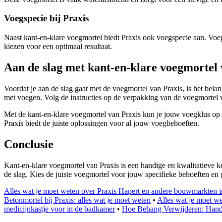
Voegspecie bij Praxis
Naast kant-en-klare voegmortel biedt Praxis ook voegspecie aan. Voeg
kiezen voor een optimaal resultaat.
Aan de slag met kant-en-klare voegmortel 
Voordat je aan de slag gaat met de voegmortel van Praxis, is het bel
met voegen. Volg de instructies op de verpakking van de voegmortel vo
Met de kant-en-klare voegmortel van Praxis kun je jouw voegklus op 
Praxis biedt de juiste oplossingen voor al jouw voegbehoeften.
Conclusie
Kant-en-klare voegmortel van Praxis is een handige en kwalitatieve 
de slag. Kies de juiste voegmortel voor jouw specifieke behoeften en g
Alles wat je moet weten over Praxis Hapert en andere bouwmarkten i
Betonmortel bij Praxis: alles wat je moet weten
•
Alles wat je moet we
medicijnkastje voor in de badkamer
•
Hoe Behang Verwijderen: Hand