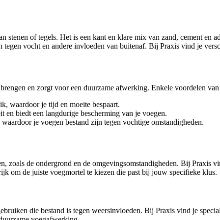
 stenen of tegels. Het is een kant en klare mix van zand, cement en add
tegen vocht en andere invloeden van buitenaf. Bij Praxis vind je versc
e brengen en zorgt voor een duurzame afwerking. Enkele voordelen van 
k, waardoor je tijd en moeite bespaart.
it en biedt een langdurige bescherming van je voegen.
, waardoor je voegen bestand zijn tegen vochtige omstandigheden.
oren, zoals de ondergrond en de omgevingsomstandigheden. Bij Praxis v
ijk om de juiste voegmortel te kiezen die past bij jouw specifieke klus.
bruiken die bestand is tegen weersinvloeden. Bij Praxis vind je specia
n duurzame voegafwerking.