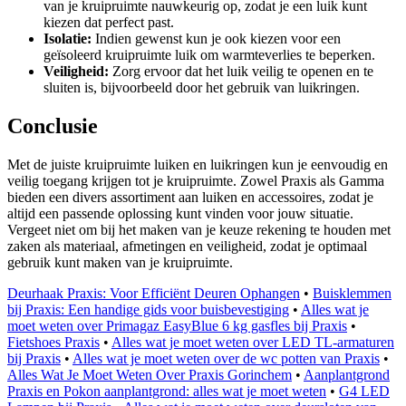
van je kruipruimte nauwkeurig op, zodat je een luik kunt
kiezen dat perfect past.
Isolatie:
Indien gewenst kun je ook kiezen voor een
geïsoleerd kruipruimte luik om warmteverlies te beperken.
Veiligheid:
Zorg ervoor dat het luik veilig te openen en te
sluiten is, bijvoorbeeld door het gebruik van luikringen.
Conclusie
Met de juiste kruipruimte luiken en luikringen kun je eenvoudig en
veilig toegang krijgen tot je kruipruimte. Zowel Praxis als Gamma
bieden een divers assortiment aan luiken en accessoires, zodat je
altijd een passende oplossing kunt vinden voor jouw situatie.
Vergeet niet om bij het maken van je keuze rekening te houden met
zaken als materiaal, afmetingen en veiligheid, zodat je optimaal
gebruik kunt maken van je kruipruimte.
Deurhaak Praxis: Voor Efficiënt Deuren Ophangen
•
Buisklemmen
bij Praxis: Een handige gids voor buisbevestiging
•
Alles wat je
moet weten over Primagaz EasyBlue 6 kg gasfles bij Praxis
•
Fietshoes Praxis
•
Alles wat je moet weten over LED TL-armaturen
bij Praxis
•
Alles wat je moet weten over de wc potten van Praxis
•
Alles Wat Je Moet Weten Over Praxis Gorinchem
•
Aanplantgrond
Praxis en Pokon aanplantgrond: alles wat je moet weten
•
G4 LED