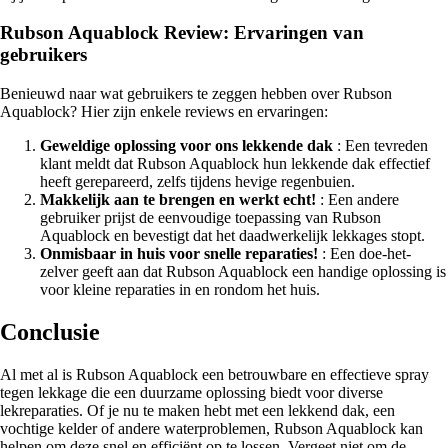
Rubson Aquablock Review: Ervaringen van
gebruikers
Benieuwd naar wat gebruikers te zeggen hebben over Rubson
Aquablock? Hier zijn enkele reviews en ervaringen:
Geweldige oplossing voor ons lekkende dak
: Een tevreden
klant meldt dat Rubson Aquablock hun lekkende dak effectief
heeft gerepareerd, zelfs tijdens hevige regenbuien.
Makkelijk aan te brengen en werkt echt!
: Een andere
gebruiker prijst de eenvoudige toepassing van Rubson
Aquablock en bevestigt dat het daadwerkelijk lekkages stopt.
Onmisbaar in huis voor snelle reparaties!
: Een doe-het-
zelver geeft aan dat Rubson Aquablock een handige oplossing is
voor kleine reparaties in en rondom het huis.
Conclusie
Al met al is Rubson Aquablock een betrouwbare en effectieve spray
tegen lekkage die een duurzame oplossing biedt voor diverse
lekreparaties. Of je nu te maken hebt met een lekkend dak, een
vochtige kelder of andere waterproblemen, Rubson Aquablock kan
helpen om deze snel en efficiënt op te lossen. Vergeet niet om de