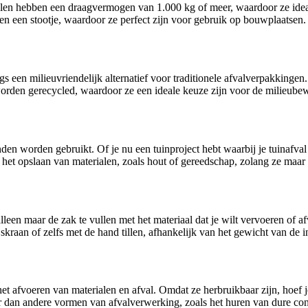
en hebben een draagvermogen van 1.000 kg of meer, waardoor ze ideaal
n een stootje, waardoor ze perfect zijn voor gebruik op bouwplaatsen.
gs een milieuvriendelijk alternatief voor traditionele afvalverpakkinge
orden gerecycled, waardoor ze een ideale keuze zijn voor de milieubew
nden worden gebruikt. Of je nu een tuinproject hebt waarbij je tuinaf
het opslaan van materialen, zoals hout of gereedschap, zolang ze maar
lleen maar de zak te vullen met het materiaal dat je wilt vervoeren of a
ijskraan of zelfs met de hand tillen, afhankelijk van het gewicht van de 
et afvoeren van materialen en afval. Omdat ze herbruikbaar zijn, hoef j
r dan andere vormen van afvalverwerking, zoals het huren van dure con