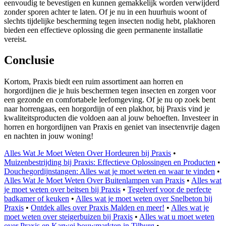
eenvoudig te bevestigen en kunnen gemakkelijk worden verwijderd
zonder sporen achter te laten. Of je nu in een huurhuis woont of
slechts tijdelijke bescherming tegen insecten nodig hebt, plakhoren
bieden een effectieve oplossing die geen permanente installatie
vereist.
Conclusie
Kortom, Praxis biedt een ruim assortiment aan horren en
horgordijnen die je huis beschermen tegen insecten en zorgen voor
een gezonde en comfortabele leefomgeving. Of je nu op zoek bent
naar horrengaas, een horgordijn of een plakhor, bij Praxis vind je
kwaliteitsproducten die voldoen aan al jouw behoeften. Investeer in
horren en horgordijnen van Praxis en geniet van insectenvrije dagen
en nachten in jouw woning!
Alles Wat Je Moet Weten Over Hordeuren bij Praxis
•
Muizenbestrijding bij Praxis: Effectieve Oplossingen en Producten
•
Douchegordijnstangen: Alles wat je moet weten en waar te vinden
•
Alles Wat Je Moet Weten Over Buitenlampen van Praxis
•
Alles wat
je moet weten over beitsen bij Praxis
•
Tegelverf voor de perfecte
badkamer of keuken
•
Alles wat je moet weten over Snelbeton bij
Praxis
•
Ontdek alles over Praxis Malden en meer!
•
Alles wat je
moet weten over steigerbuizen bij Praxis
•
Alles wat u moet weten
over Praxis en Karwei bouwmarkten in Tilburg
•