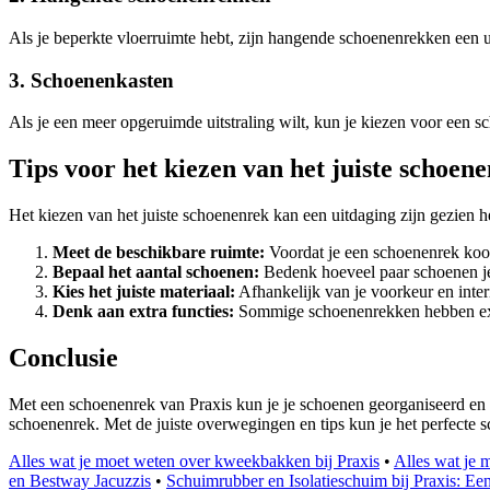
Als je beperkte vloerruimte hebt, zijn hangende schoenenrekken een u
3. Schoenenkasten
Als je een meer opgeruimde uitstraling wilt, kun je kiezen voor een s
Tips voor het kiezen van het juiste schoen
Het kiezen van het juiste schoenenrek kan een uitdaging zijn gezien he
Meet de beschikbare ruimte:
Voordat je een schoenenrek koopt
Bepaal het aantal schoenen:
Bedenk hoeveel paar schoenen je 
Kies het juiste materiaal:
Afhankelijk van je voorkeur en interi
Denk aan extra functies:
Sommige schoenenrekken hebben extra
Conclusie
Met een schoenenrek van Praxis kun je je schoenen georganiseerd en g
schoenenrek. Met de juiste overwegingen en tips kun je het perfecte 
Alles wat je moet weten over kweekbakken bij Praxis
•
Alles wat je 
en Bestway Jacuzzis
•
Schuimrubber en Isolatieschuim bij Praxis: E