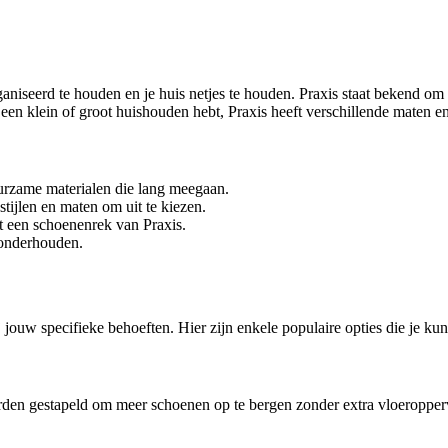
iseerd te houden en je huis netjes te houden. Praxis staat bekend om z
een klein of groot huishouden hebt, Praxis heeft verschillende maten 
rzame materialen die lang meegaan.
tijlen en maten om uit te kiezen.
et een schoenenrek van Praxis.
 onderhouden.
j jouw specifieke behoeften. Hier zijn enkele populaire opties die je k
rden gestapeld om meer schoenen op te bergen zonder extra vloeropperv