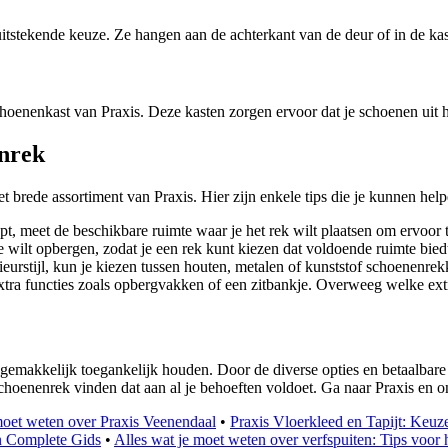
itstekende keuze. Ze hangen aan de achterkant van de deur of in de kas
choenenkast van Praxis. Deze kasten zorgen ervoor dat je schoenen uit h
enrek
t brede assortiment van Praxis. Hier zijn enkele tips die je kunnen help
, meet de beschikbare ruimte waar je het rek wilt plaatsen om ervoor t
wilt opbergen, zodat je een rek kunt kiezen dat voldoende ruimte bied
eurstijl, kun je kiezen tussen houten, metalen of kunststof schoenenrek
 functies zoals opbergvakken of een zitbankje. Overweeg welke extra
emakkelijk toegankelijk houden. Door de diverse opties en betaalbare 
schoenenrek vinden dat aan al je behoeften voldoet. Ga naar Praxis en 
moet weten over Praxis Veenendaal
•
Praxis Vloerkleed en Tapijt: Keu
en Complete Gids
•
Alles wat je moet weten over verfspuiten: Tips voor h