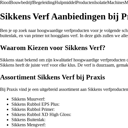
Riool
Bouwbedrijf
Begeleiding
Hulpmiddel
Producten
Isolatie
Machines
M
Sikkens Verf Aanbiedingen bij 
Ben je op zoek naar hoogwaardige verfproducten voor je volgende schil
buitenlak, en van primer tot hoogglans verf. In deze gids zullen we all
Waarom Kiezen voor Sikkens Verf?
Sikkens staat bekend om zijn kwalitatief hoogwaardige verfproducten die
Sikkens heeft de juiste verf voor elke klus. De verf is duurzaam, gemak
Assortiment Sikkens Verf bij Praxis
Bij Praxis vind je een uitgebreid assortiment aan Sikkens verfproducten
Sikkens Muurverf:
Sikkens Rubbol EPS Plus:
Sikkens Rubbol Primer:
Sikkens Rubbol XD High Gloss:
Sikkens Buitenlak:
Sikkens Mengverf: