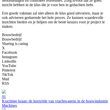
beoordelingen en controleer referenties. Zorg ervoor dat ze goed
inzicht hebben in de klus die je voor hen in gedachten hebt.
Een goede vakman zal niet alleen de klus goed uitvoeren, maar je
ook adviseren gedurende het hele proces. Ze kunnen waardevolle
inzichten bieden en je helpen om de beste keuzes voor je project te
maken.
Bouwbedrijf
Bouwbedrijf
Sharing is caring
X
Facebook
Instagram
LinkedIn
YouTube
Pinterest
TikTok
Mail
RSS
01
Krachtige kraan: de keerzijde van vrachtwagens in de bouwindustrie
Machines