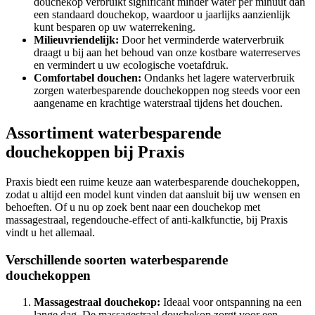
douchekop verbruikt significant minder water per minuut dan
een standaard douchekop, waardoor u jaarlijks aanzienlijk
kunt besparen op uw waterrekening.
Milieuvriendelijk:
Door het verminderde waterverbruik
draagt u bij aan het behoud van onze kostbare waterreserves
en vermindert u uw ecologische voetafdruk.
Comfortabel douchen:
Ondanks het lagere waterverbruik
zorgen waterbesparende douchekoppen nog steeds voor een
aangename en krachtige waterstraal tijdens het douchen.
Assortiment waterbesparende
douchekoppen bij Praxis
Praxis biedt een ruime keuze aan waterbesparende douchekoppen,
zodat u altijd een model kunt vinden dat aansluit bij uw wensen en
behoeften. Of u nu op zoek bent naar een douchekop met
massagestraal, regendouche-effect of anti-kalkfunctie, bij Praxis
vindt u het allemaal.
Verschillende soorten waterbesparende
douchekoppen
Massagestraal douchekop:
Ideaal voor ontspanning na een
lange dag. De massagestraal douchekop zorgt voor een