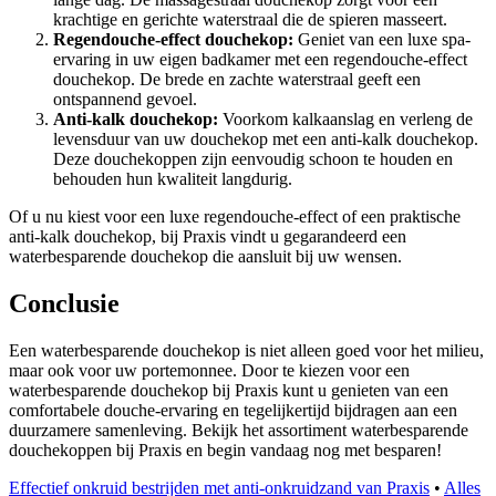
krachtige en gerichte waterstraal die de spieren masseert.
Regendouche-effect douchekop:
Geniet van een luxe spa-
ervaring in uw eigen badkamer met een regendouche-effect
douchekop. De brede en zachte waterstraal geeft een
ontspannend gevoel.
Anti-kalk douchekop:
Voorkom kalkaanslag en verleng de
levensduur van uw douchekop met een anti-kalk douchekop.
Deze douchekoppen zijn eenvoudig schoon te houden en
behouden hun kwaliteit langdurig.
Of u nu kiest voor een luxe regendouche-effect of een praktische
anti-kalk douchekop, bij Praxis vindt u gegarandeerd een
waterbesparende douchekop die aansluit bij uw wensen.
Conclusie
Een waterbesparende douchekop is niet alleen goed voor het milieu,
maar ook voor uw portemonnee. Door te kiezen voor een
waterbesparende douchekop bij Praxis kunt u genieten van een
comfortabele douche-ervaring en tegelijkertijd bijdragen aan een
duurzamere samenleving. Bekijk het assortiment waterbesparende
douchekoppen bij Praxis en begin vandaag nog met besparen!
Effectief onkruid bestrijden met anti-onkruidzand van Praxis
•
Alles